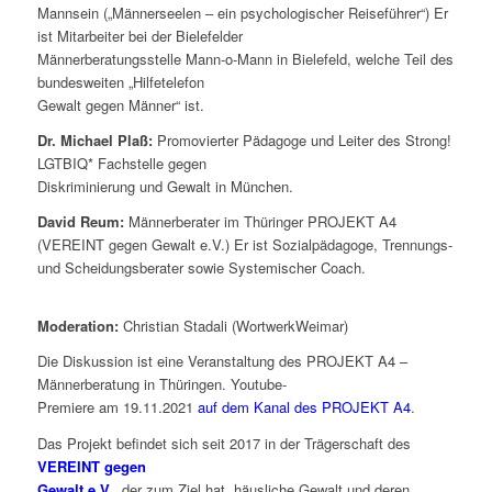
Mannsein („Männerseelen – ein psychologischer Reiseführer“) Er
ist Mitarbeiter bei der Bielefelder
Männerberatungsstelle Mann-o-Mann in Bielefeld, welche Teil des
bundesweiten „Hilfetelefon
Gewalt gegen Männer“ ist.
Dr. Michael Plaß:
Promovierter Pädagoge und Leiter des Strong!
LGTBIQ* Fachstelle gegen
Diskriminierung und Gewalt in München.
David Reum:
Männerberater im Thüringer PROJEKT A4
(VEREINT gegen Gewalt e.V.) Er ist Sozialpädagoge, Trennungs-
und Scheidungsberater sowie Systemischer Coach.
Moderation:
Christian Stadali (WortwerkWeimar)
Die Diskussion ist eine Veranstaltung des PROJEKT A4 –
Männerberatung in Thüringen. Youtube-
Premiere am 19.11.2021
auf dem Kanal des PROJEKT A4
.
Das Projekt befindet sich seit 2017 in der Trägerschaft des
VEREINT gegen
Gewalt e.V.
, der zum Ziel hat, häusliche Gewalt und deren