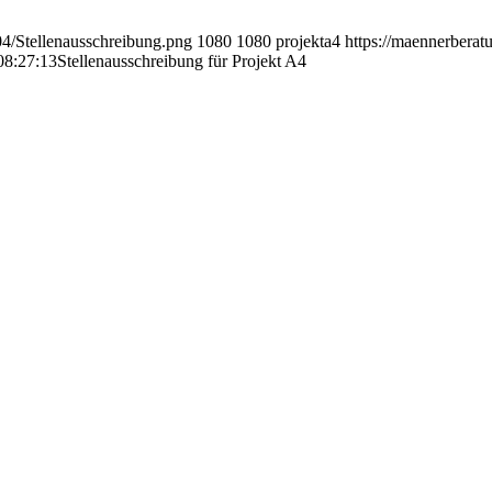
04/Stellenausschreibung.png
1080
1080
projekta4
https://maennerbera
08:27:13
Stellenausschreibung für Projekt A4