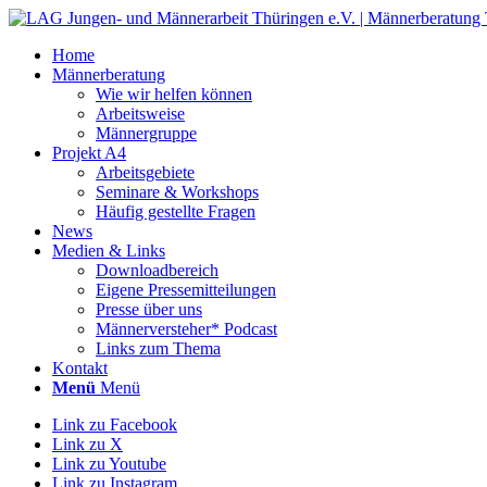
Home
Männerberatung
Wie wir helfen können
Arbeitsweise
Männergruppe
Projekt A4
Arbeitsgebiete
Seminare & Workshops
Häufig gestellte Fragen
News
Medien & Links
Downloadbereich
Eigene Pressemitteilungen
Presse über uns
Männerversteher* Podcast
Links zum Thema
Kontakt
Menü
Menü
Link zu Facebook
Link zu X
Link zu Youtube
Link zu Instagram