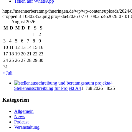
Teilen auf WhatsApp
https://maennerberatung-thueringen.de/wp/wp-content/uploads/2024/
cropped-3-1030x352.png
projekta4
2026-07-01 08:25:46
2026-07-01 
August 2026
M
D
M
D
F
S
S
1
2
3
4
5
6
7
8
9
10
11
12
13
14
15
16
17
18
19
20
21
22
23
24
25
26
27
28
29
30
31
« Juli
Stellenausschreibung für Projekt A4
1. Juli 2026 - 8:25
Kategorien
Allgemein
News
Podcast
Veranstaltung